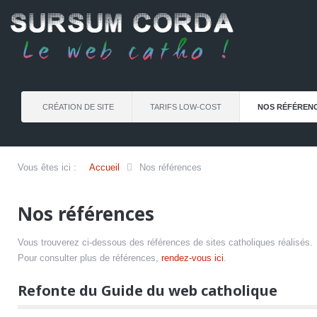
CRÉATION DE SITE
TARIFS LOW-COST
NOS RÉFÉREN
Vous êtes ici :
Accueil
Nos références
Nos références
Vous trouverez ci-dessous des références de sites catholiques réalisés.
Pour consulter plus de références,
rendez-vous ici
.
Refonte du Guide du web catholique