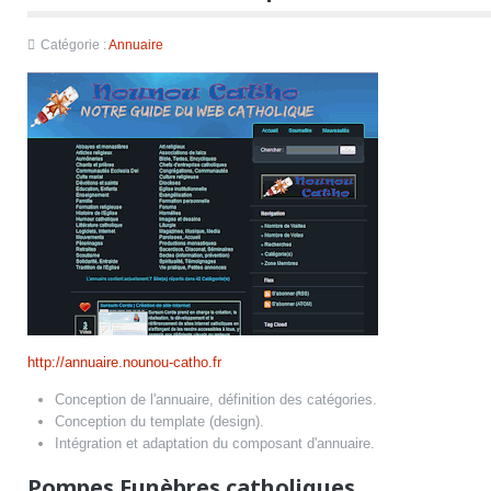
Catégorie :
Annuaire
http://annuaire.nounou-catho.fr
Conception de l'annuaire, définition des catégories.
Conception du template (design).
Intégration et adaptation du composant d'annuaire.
Pompes Funèbres catholiques