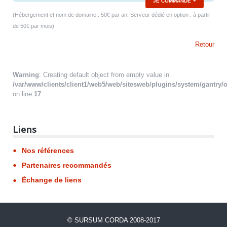
JE COMMANDE
(Hébergement et nom de domaine : 50€ par an, Serveur dédié en option : à partir
de 50€ par mois)
Retour
Warning
: Creating default object from empty value in
/var/www/clients/client1/web5/web/sitesweb/plugins/system/gantry/o
on line
17
Liens
Nos références
Partenaires recommandés
Échange de liens
©
SURSUM CORDA
2008-2017