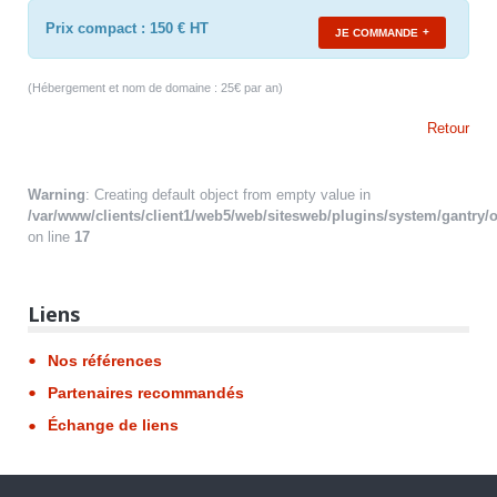
Prix compact : 150 € HT
JE COMMANDE
(Hébergement et nom de domaine : 25€ par an)
Retour
Warning
: Creating default object from empty value in
/var/www/clients/client1/web5/web/sitesweb/plugins/system/gantry/o
on line
17
Liens
Nos références
Partenaires recommandés
Échange de liens