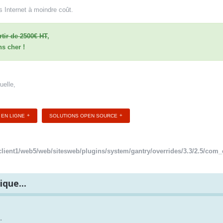
 Internet à moindre coût.
rtir de 2500€ HT
,
ns cher
!
uelle,
 EN LIGNE
SOLUTIONS OPEN SOURCE
client1/web5/web/sitesweb/plugins/system/gantry/overrides/3.3/2.5/com_c
que...
.