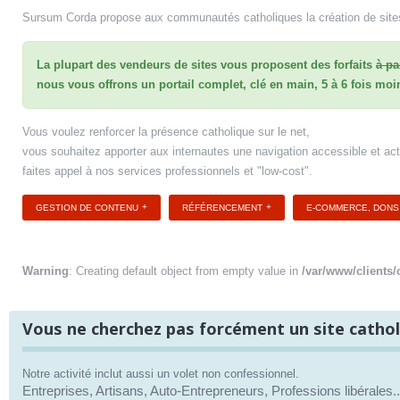
Sursum Corda propose aux communautés catholiques la création de sites
La plupart des vendeurs de sites vous proposent des forfaits
à pa
nous vous offrons un portail complet, clé en main,
5 à 6 fois moi
Vous voulez renforcer la présence catholique sur le net,
vous souhaitez apporter aux internautes une navigation accessible et act
faites appel à nos services professionnels et "low-cost".
GESTION DE CONTENU
RÉFÉRENCEMENT
E-COMMERCE, DONS
Warning
: Creating default object from empty value in
/var/www/clients/
Vous ne cherchez pas forcément un site catholi
Notre activité inclut aussi un volet non confessionnel.
Entreprises, Artisans, Auto-Entrepreneurs, Professions libérales..